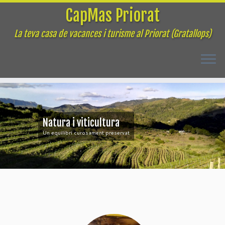
CapMas Priorat
La teva casa de vacances i turisme al Priorat (Gratallops)
Skip
to
content
Natura i viticultura
Un equilibri curosament preservat