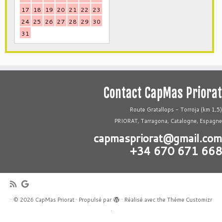
17
18
19
20
21
22
23
24
25
26
27
28
29
30
31
Contact CapMas Priorat
Route Gratallops - Torroja (km 1,5)
PRIORAT, Tarragona, Catalogne, Espagne
capmaspriorat@gmail.com
+34 670 671 668
·
© 2026
CapMas Priorat
·
Propulsé par
·
Réalisé avec the
Thème Customizr
·