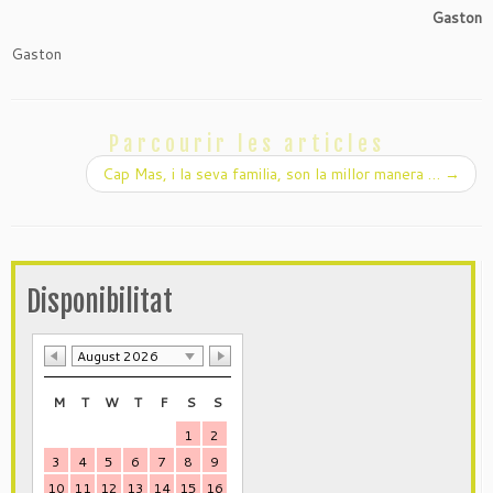
Gaston
Gaston
Parcourir les articles
Cap Mas, i la seva familia, son la millor manera …
→
Disponibilitat
August 2026
M
T
W
T
F
S
S
1
2
3
4
5
6
7
8
9
10
11
12
13
14
15
16